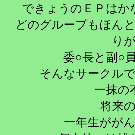
できょうのＥＰはか
どのグループもほん
り
委○長と副○
そんなサークル
一抹の
将来
一年生がが