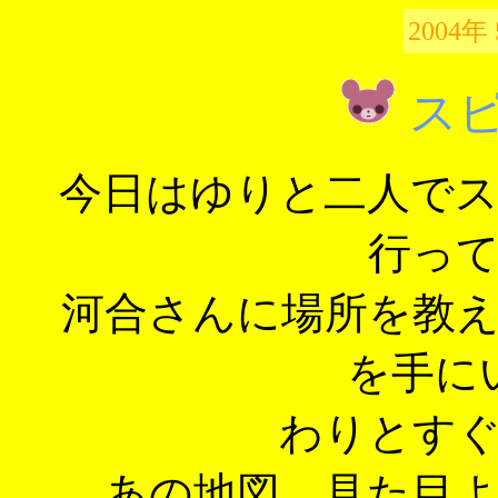
2004年
ス
今日はゆりと二人で
行っ
河合さんに場所を教
を手に
わりとす
あの地図、見た目