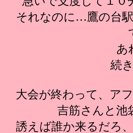
急いで支度して１０
それなのに…鷹の台
あ
続
大会が終わって、ア
吉筋さんと池
誘えば誰か来るだろ