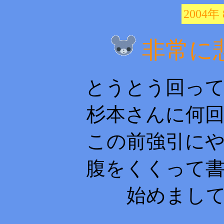
2004年
非常に
とうとう回っ
杉本さんに何
この前強引に
腹をくくって
始めまし