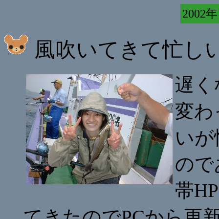
2002年
風吹いてきて忙し
遅く
変わ
いが
ので
帯H
てきたのでPCから更