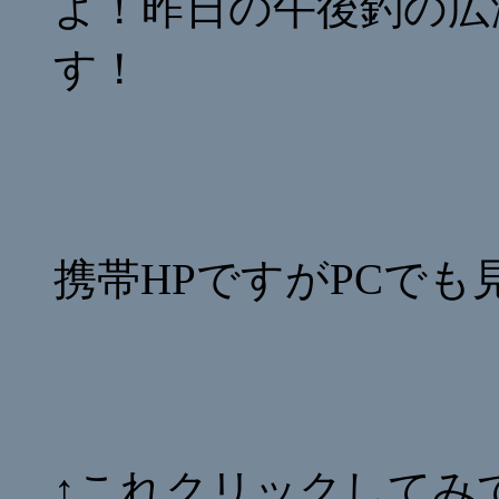
よ！昨日の午後釣の広
す！
携帯HPですがPCで
↑これクリックしてみ