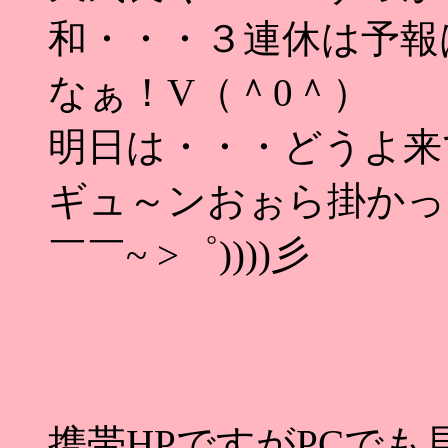
和・・・３連休は予報
なぁ！V（＾0＾）
明日は・・・どうよ来
ギュ～ンおぉら掛かったぁ
￣￣~ >゜))))彡
携帯HPですがPCで