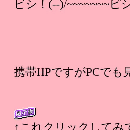
ビシ！(--)/~~~~~~~
携帯HPですがPCで
↑これクリックしてみ