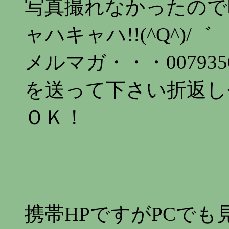
写真撮れなかったので
ャハキャハ!!(^Q^)/゛
メルマガ・・・
007935
を送って下さい折返し
ＯＫ！
携帯HPですがPCで