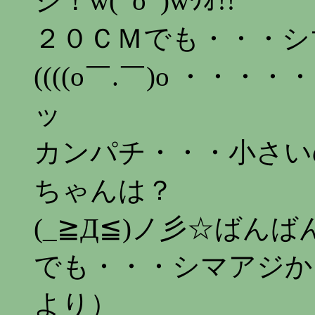
ジ！w(ﾟoﾟ)wﾜｵ!!
２０ＣＭでも・・・シ
((((o￣.￣)o ・・・・
ッ
カンパチ・・・小さい
ちゃんは？
(_≧Д≦)ノ彡☆ばん
でも・・・シマアジか
より）