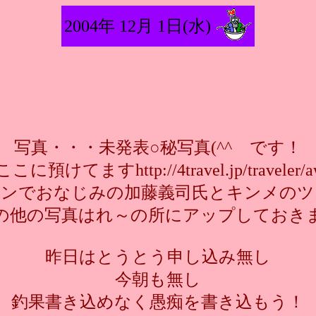
2004年 12月 1日(水)
写真・・・未発表○秘写真(^^ゞです！
預けてますhttp://4travel.jp/traveler/a
マンでおなじみの加藤義司氏とキンメのツ
の他の写真はれ～の所にアップしておき
昨日はとうとう申し込み無し
今朝も無し
釣果書き込めなく愚痴を書き込もう！