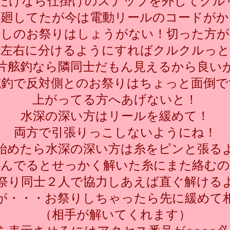
だけなら仕掛けのスナップを外してグルリ
と廻してたが今は電動リールのコードがか
同しのお祭りはしょうがない！切った方が
ら左右に分けるようにすればクルクルっと
片舷釣なら隣同士だもん見えるから良い
舷釣で反対側とのお祭りはちょっと面倒で
上がってる方へあげないと！
水深の深い方はリールを緩めて！
両方で引張りっこしないようにね！
始めたら水深の深い方は糸をピンと張る
るんでるとせっかく解いた糸にまた絡むの
祭り同士２人で協力しあえば直ぐ解ける
が・・・お祭りしちゃったら先に緩めて
（相手が解いてくれます）