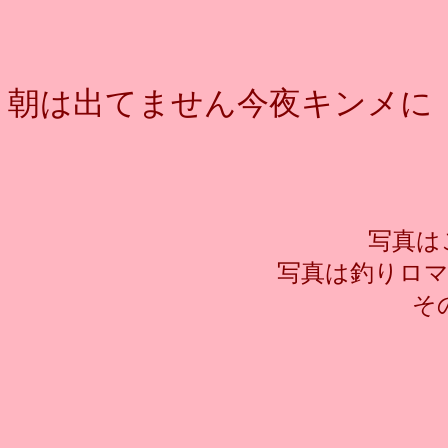
朝は出てません今夜キンメに
写真はここに
写真は釣りロ
そ