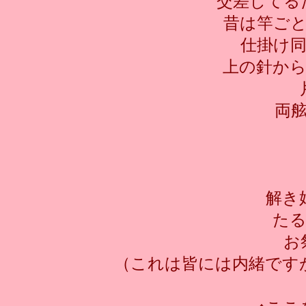
交差してる
昔は竿ご
仕掛け
上の針か
両
解き
た
お
（これは皆には内緒です