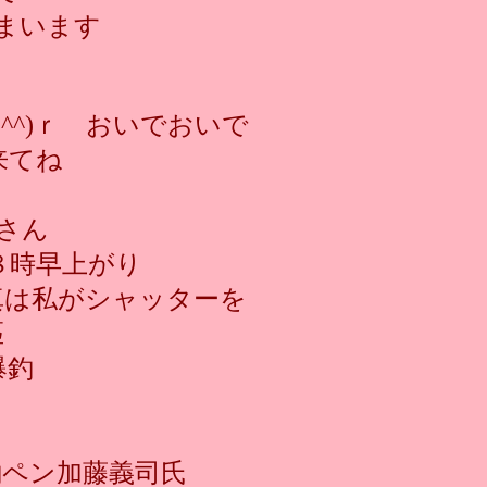
まいます
^^)ｒ おいでおいで
来てね
さん
８時早上がり
真は私がシャッターを
匹
爆釣
釣ペン加藤義司氏