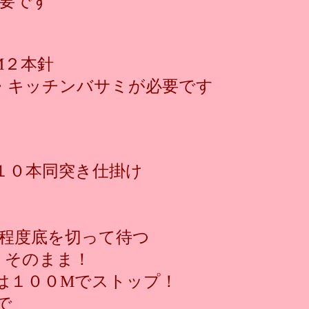
必要です
M２本針
・キッチンバサミが必要です
!
１０本同突き仕掛け
程度底を切って待つ
！そのまま！
は１００Mでストップ！
で