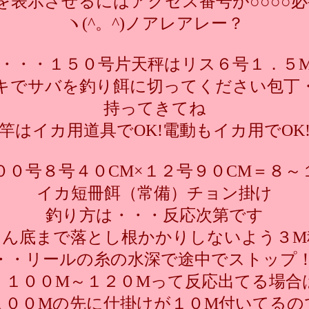
を表示させるにはアクセス番号が○○○○
ヽ(^。^)ノアレアレー？
・・・１５０号片天秤はリス６号１．５
キでサバを釣り餌に切ってください包丁
持ってきてね
竿はイカ用道具でOK!電動もイカ用でOK
００号８号４０CM×１２号９０CM＝８～
イカ短冊餌（常備）チョン掛け
釣り方は・・・反応次第です
たん底まで落とし根かかりしないよう３M
・・リールの糸の水深で途中でストップ
・１００M～１２０Mって反応出てる場合
１００Mの先に仕掛けが１０M付いてるの