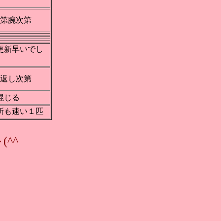
第腕次第
更新早いでし
返し次第
混じる
所も速い１匹
^^ゞ
）