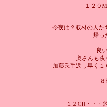
１２０
今夜は？取材の人たち
帰っ
良
奥さんも夜
加藤氏手返し早く１
８
１２CH・・・