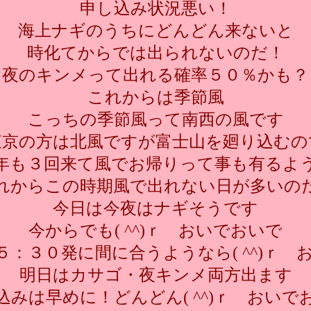
申し込み状況悪い！
海上ナギのうちにどんどん来ないと
時化てからでは出られないのだ！
夜のキンメって出れる確率５０％かも？
これからは季節風
こっちの季節風って南西の風です
東京の方は北風ですが富士山を廻り込むの
年も３回来て風でお帰りって事も有るよ
れからこの時期風で出れない日が多いの
今日は今夜はナギそうです
今からでも( ^^)ｒ おいでおいで
５：３０発に間に合うようなら( ^^)ｒ 
明日はカサゴ・夜キンメ両方出ます
込みは早めに！どんどん( ^^)ｒ おいで