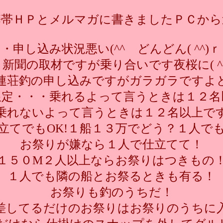
携帯ＨＰとメルマガに書きましたＰＣから
・申し込み状況悪い(^^ゞどんどん( ^^)
新聞の取材ですが乗り合いです夜桜に( ^
荘釣の申し込みですがガラガラですよどん
限定・・・乗れるよって言うときは１２名
乗れないよって言うときは１２名以上で
立てでもOK!１船１３万でどう？１人で
お祭りが嫌なら１人で仕立てて！
１５０M２人以上ならお祭りはつきもの
１人でも隣の船とお祭るときも有る！
お祭りも釣のうちだ！
差してるだけのお祭りはお祭りのうちに