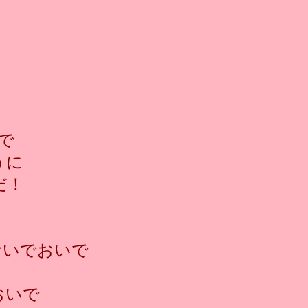
で
うに
だ！
おいでおいで
おいで