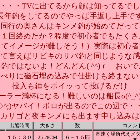
・・・TVに出てるから顔は知ってるで
長年釣をしてるのでやっぱ手返し上手で
同行の奥さんはキンメ釣が始めてだって
針１回絡めたか？程度で初心者でもたくさ
ってイメージが難しそう！）実際は初心者
えて言えばサビキのサバ釣と同じような感
釣ではないよ！どんどん( ^^)ｒ おい
船べりに磁石埋め込みで仕掛けも絡まない
投入も錘をポイッって投げるだけ
ーラー満杯になる！難しいのは船長σ(^_^
^◇^;)ヤバイ！ボロが出るのでこの辺で・
はカサゴと夜キンメにも出ます申し込みは
出船時間
大きさ
数
コメン
潮速く場所代えメダ
１５：３０
25-28CM
６－１５匹