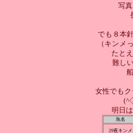
写真
でも８本
（キンメ
たと
難しい
女性でもク
(
明日
魚名
29夜キンメ