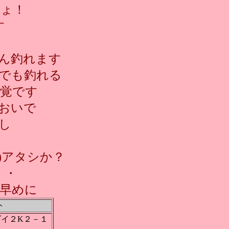
しょ！
す
ん釣れます
でも釣れる
覚です
でおいで
し
)アタシか？
・・
早めに
ト
イ２K２－１