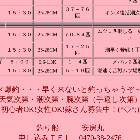
３匹
３７－７６
メ
１５：３０
25-28CM
キンメ復活潮次
匹
ムツ１匹混じる！
１５：３０
25-28CM
７０-８４匹
ょ！
１７－２５
１５：３０
25-28CM
潮早く苦戦！手
匹
ゴ
６：００
１－４匹
メバル２匹
0.6-1.3K
１５：３０
５－１０匹
潮速く苦戦ムツ場
25-28CM
メ爆釣・・・早く来ないと釣っちゃうぞ～(
天気次第・潮次第・腕次第（手返し次第
初心者OK!女性OK!嫁さん募集中！(^◇^;)
釣り船 安房丸
申し込みＴＥＬ 0470-38-2476