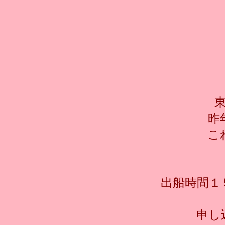
昨
こ
出船時間１
申し