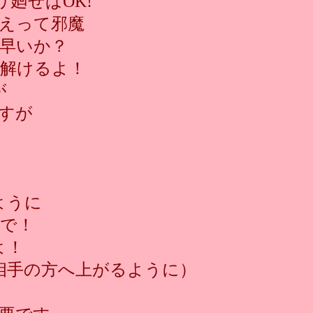
廻せばOK!
えって邪魔
早いか？
解けるよ！
が
すが
ように
で！
よ！
相手の方へ上がるように）