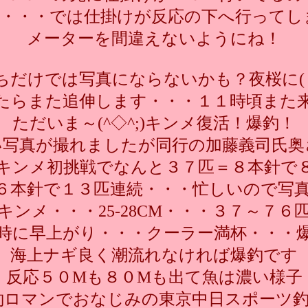
M・・・では仕掛けが反応の下へ行ってし
メーターを間違えないようにね！
だけでは写真にならないかも？夜桜に( 
たらまた追伸します・・・１１時頃また
ただいま～(^◇^;)キンメ復活！爆釣！
い写真が撮れましたが同行の加藤義司氏奥
キンメ初挑戦でなんと３７匹＝８本針で
６本針で１３匹連続・・・忙しいので写
キンメ・・・25-28CM・・・３７～７６
時に早上がり・・・クーラー満杯・・・
海上ナギ良く潮流れなければ爆釣です
反応５０Mも８０Mも出て魚は濃い様子
釣ロマンでおなじみの東京中日スポーツ