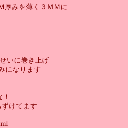
Ｍ厚みを薄く３ＭＭに
せいに巻き上げ
みになります
な！
/ここにあずけてます
tml