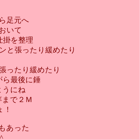
ら足元へ
おいて
仕掛を整理
ンと張ったり緩めたり
張ったり緩めたり
がら最後に錘
ようにね
竿まで２Ｍ
ょ！
もあった
^ゞ