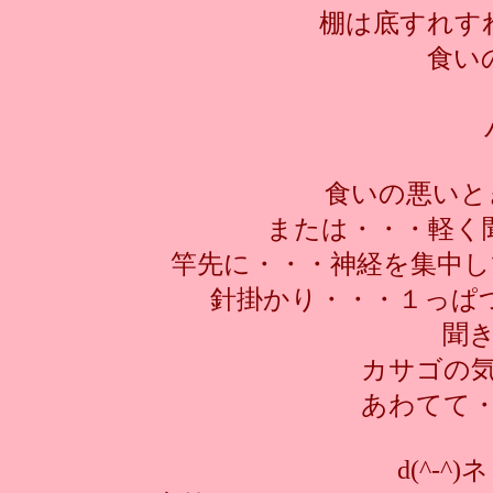
棚は底すれす
食い
食いの悪いと
または・・・軽く
竿先に・・・神経を集中
針掛かり・・・１っぱ
聞
カサゴの
あわてて
d(^-