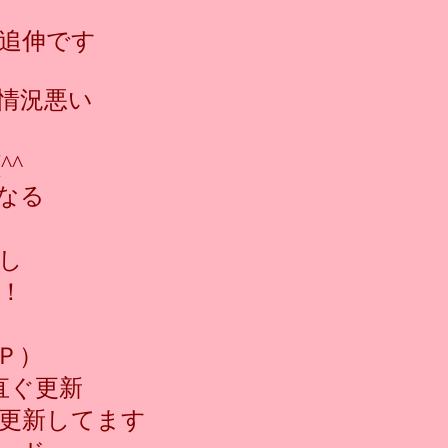
追伸です
情況悪い
^^ゞ
なる
し
！
Ｐ）
直ぐ更新
更新してます