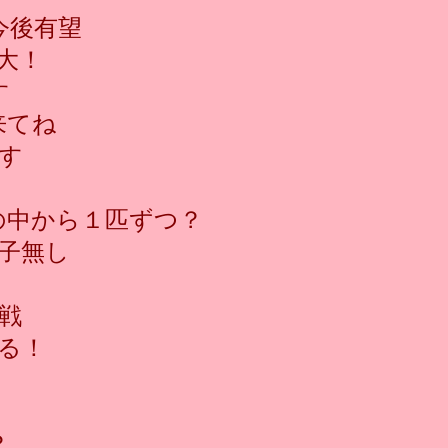
今後有望
大！
す
来てね
す
の中から１匹ずつ？
子無し
苦戦
る！
？