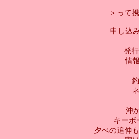
＞って
申し込
発行
情
沖
キーボ
夕べの追伸