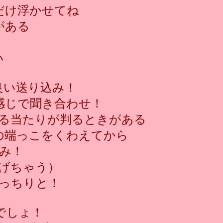
だけ浮かせてね
がある
い
良い送り込み！
感じで聞き合わせ！
る当たりが判るときがある
の端っこをくわえてから
み！
げちゃう）
っちりと！
単でしょ！