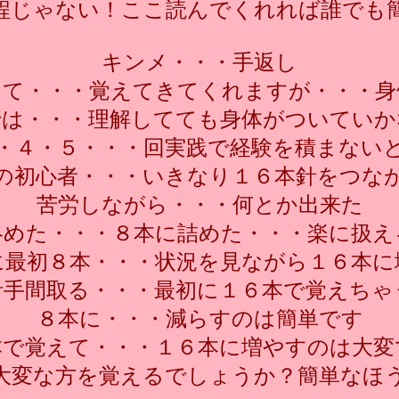
程じゃない！ここ読んでくれれば誰でも
キンメ・・・手返し
して・・・覚えてきてくれますが・・・身
では・・・理解してても身体がついていか
・４・５・・・回実践で経験を積まない
の初心者・・・いきなり１６本針をつな
苦労しながら・・・何とか出来た
絡めた・・・８本に詰めた・・・楽に扱え
に最初８本・・・状況を見ながら１６本に
計手間取る・・・最初に１６本で覚えちゃ
８本に・・・減らすのは簡単です
本で覚えて・・・１６本に増やすのは大変
大変な方を覚えるでしょうか？簡単なほ