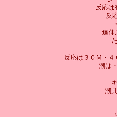
反応は
反
追伸
反応は３０Ｍ・４
潮は
キ
潮