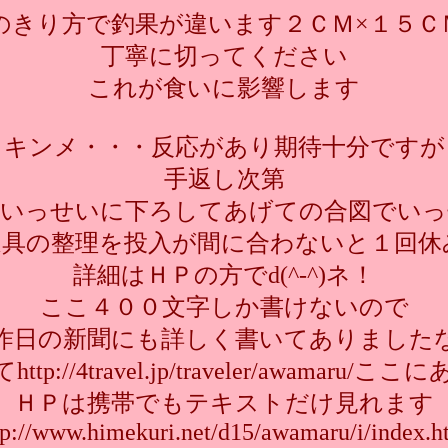
のきり方で釣果が違います２ＣＭ×１５Ｃ
丁寧に切ってください
これが食いに影響します
キンメ・・・反応があり期待十分ですが
手返し次第
ついっせいに下ろしてあげての合図でいっ
道具の整理を投入が間に合わないと１回休
詳細はＨＰの方でd(^-^)ネ！
ここ４００文字しか書けないので
昨日の新聞にも詳しく書いてありました
p://4travel.jp/traveler/awamaru
ＨＰは携帯でもテキストだけ見れます
tp://www.himekuri.net/d15/awamaru/i/index.h