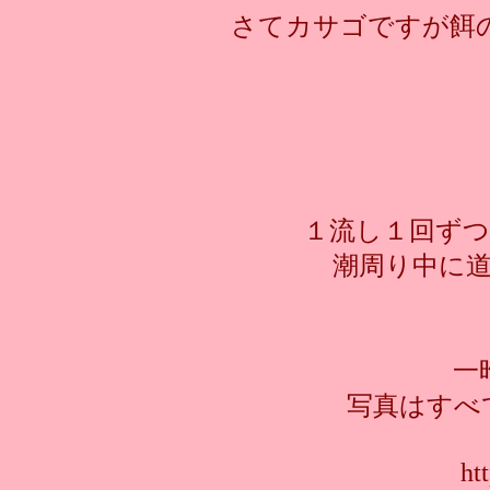
さてカサゴですが餌
１流し１回ず
潮周り中に
一
写真はすべてhtt
ht