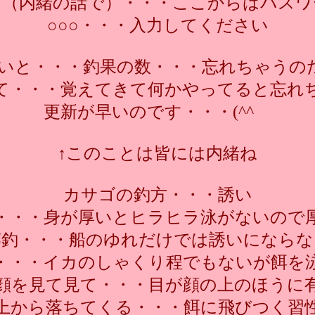
は（内緒の話で）・・・ここからはパスワ
○○○・・・入力してください
いと・・・釣果の数・・・忘れちゃうのだσ(
て・・・覚えてきて何かやってると忘れ
更新が早いのです・・・(^^ゞ
↑このことは皆には内緒ね
カサゴの釣方・・・誘い
・・・身が厚いとヒラヒラ泳がないので
竿釣・・・船のゆれだけでは誘いにならな
・・・イカのしゃくり程でもないが餌を
顔を見て見て・・・目が顔の上のほうに
上から落ちてくる・・・餌に飛びつく習