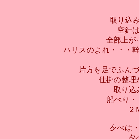
取り込
空針
全部上が
ハリスのよれ・・・
片方を足でふん
仕掛の整理
取り込
船べり・
２
夕べは
夕