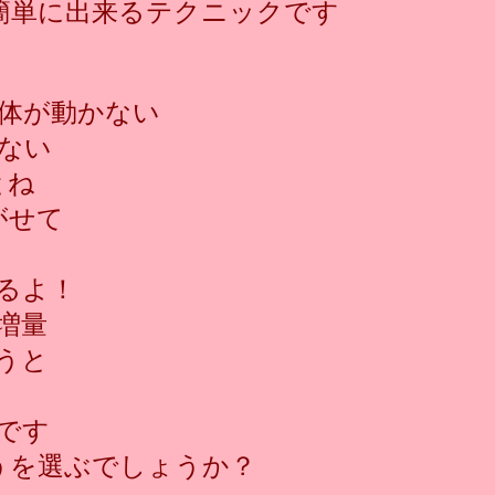
簡単に出来るテクニックです
体が動かない
ない
とね
がせて
るよ！
増量
うと
です
うを選ぶでしょうか？