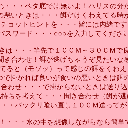
れ・・・ベタ底では無いよ！ハリスの分
の悪いときは・・・餌だけくわえてる時
チョットヒントを・・・皆には内緒です
パスワード・・・○○○を入力してくださ
きは・・・竿先で１０ＣＭ～３０ＣＭで
聞き合わせ！餌が逃げちゃうぞ見たいな
してると（モソッ）って感じの餌をくわえ
つで掛かれば良いが食いの悪いときは餌
き合わせ・・・で掛からないときは送り込
気持ちを考えて・・・聞き合わせ（餌が逃
・・・バックリ喰い直し１０ＣＭ送ってが
^)ネ！・・・水の中を想像しながらなら簡