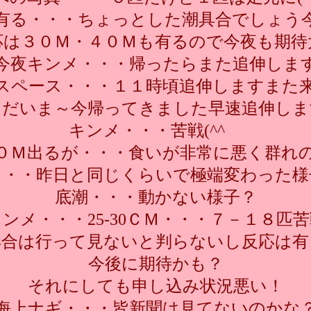
有る・・・ちょっとした潮具合でしょう
応は３０Ｍ・４０Ｍも有るので今夜も期待
今夜キンメ・・・帰ったらまた追伸しま
スペース・・・１１時頃追伸しますまた
ただいま～今帰ってきました早速追伸しま
キンメ・・・苦戦(^^ゞ
０Ｍ出るが・・・食いが非常に悪く群れ
・・・昨日と同じくらいで極端変わった様
底潮・・・動かない様子？
ンメ・・・25-30ＣＭ・・・７－１８匹
具合は行って見ないと判らないし反応は有
今後に期待かも？
それにしても申し込み状況悪い！
海上ナギ・・・皆新聞は見てないのかな