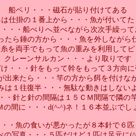
船ベリ・・・磁石が貼り付けてある
みは仕掛の１番上から・・・魚が付いてた
は・・・船べりへ並べながら次次手繰って
ったら錘の方から・・・魚を外しながら
幹糸を両手でもって魚の重みを利用してピ
クレーンサルカン・・・より取りです
づけ・・・針をもって幹をもって３方向に
が出来たら・・・竿の方から餌を付けな
みは１往復半・・・無駄な動きはしない
・・針と針の間隔は１５ＣＭ間隔で隣の
Ｍの間に・・・d(^-^)ネ！１６本並ぶでし
・・・魚の食いが悪かったが８本針で６匹
べの写真・・・５匹だけど１匹は足元に(^