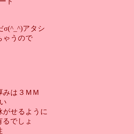
ード
^_^)アタシ
ちゃうので
厚みは３ＭＭ
い
泳がせるように
有るでしょ
性