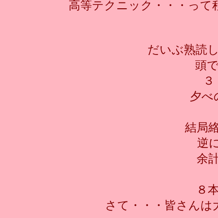
高等テクニック・・・って
だいぶ熟読
頭
３
夕べ
結局
逆
余
８
さて・・・皆さんは