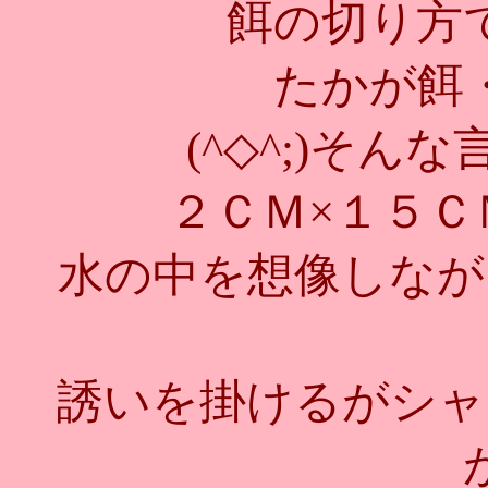
餌の切り方
たかが餌
(^◇^;)そ
２ＣＭ×１５Ｃ
水の中を想像しなが
誘いを掛けるがシャ