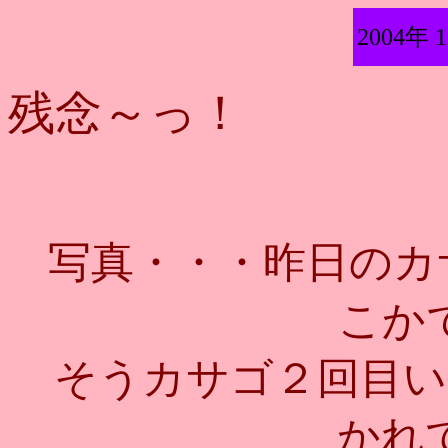
2004年 
残念～っ！
写真・・・昨日のカサ
こか
そうカサゴ２回目い
かれ