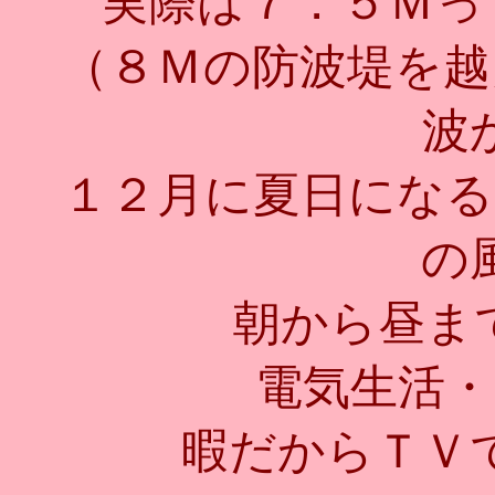
実際は７．５Ｍっ
（８Ｍの防波堤を越
波
１２月に夏日になる
の
朝から昼まで
電気生活・
暇だからＴＶ