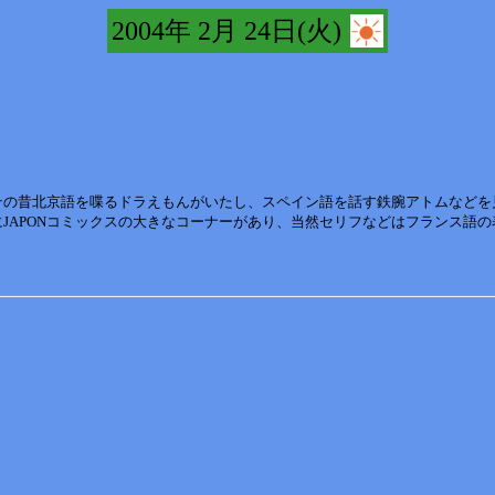
2004年 2月 24日(火)
その昔北京語を喋るドラえもんがいたし、スペイン語を話す鉄腕アトムなどを
にJAPONコミックスの大きなコーナーがあり、当然セリフなどはフランス語
。