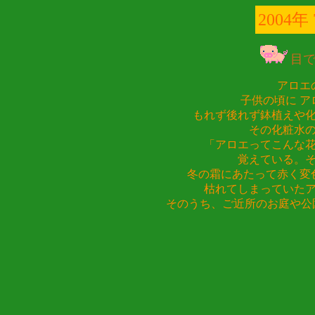
2004年
目
アロエ
子供の頃に ア
もれず後れず鉢植えや化粧
その化粧水
「アロエってこんな
覚えている。
冬の霜にあたって赤く変
枯れてしまっていた
そのうち、ご近所のお庭や公園
yuk