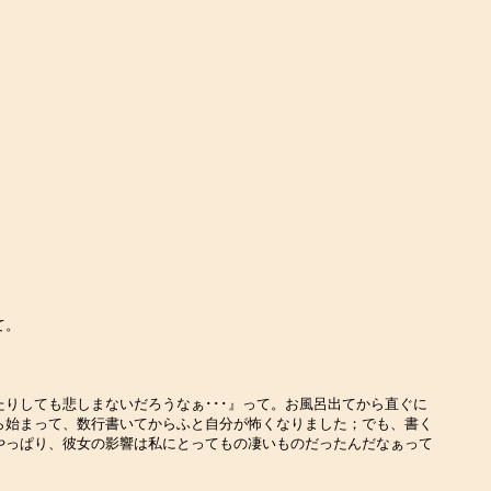
て。
りしても悲しまないだろうなぁ･･･』って。お風呂出てから直ぐに
ら始まって、数行書いてからふと自分が怖くなりました；でも、書く
やっぱり、彼女の影響は私にとってもの凄いものだったんだなぁって