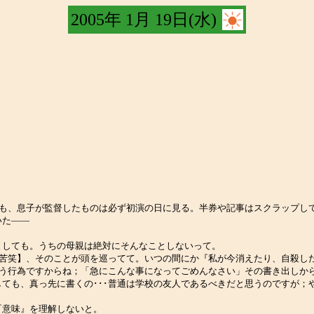
2005年 1月 19日(水)
ても、息子が監督したものは必ず初演の日に見る。半券や記事はスクラップし
いた――
としても。うちの母親は絶対にそんなことしないって。
【苦笑】、そのことが頭を巡ってて。いつの間にか『私が今消えたり、自殺した
いう行為ですからね；「急にこんな事になってごめんなさい」その書き出しか
ても、真っ先に書くの･･･普通は学校の友人であるべきだと思うのですが；
『意味』を理解しないと。