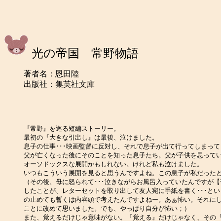
光の帝国 常野物語
著者名：恩田陸
出版社：集英社文庫
『常野』を巡る短編ストーリー。
最初の『大きな引出し』は最後、泣けました。
息子の仕事･･･映画監督に反対し、それで息子が出て行ってしまっ
父が亡くなった後にそのことを知った息子たち。父が子供を思って
オーソドックスな展開かもしれない。けれど私も泣けました。
いつもこういう展開を見ると思うんですよね。この息子が私だった
（その後、母に怒られて･･･泣きながらお風呂入っていたんですが
したことが、レターセットを取り出して友人宛に手紙を書く･･･と
の止めても暫くは内容頭で考えたんですよねー。あぁ怖い。それにし
ことに改めて思いました。でも、やっぱり自分が怖い；）
また、覚えるだけじゃ意味がない。『覚える』だけじゃなく、その