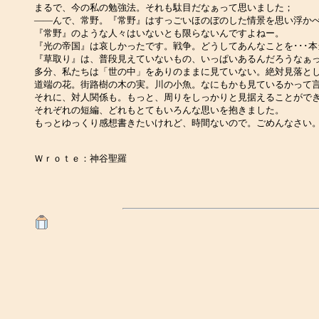
まるで、今の私の勉強法。それも駄目だなぁって思いました；
――んで、常野。『常野』はすっごいほのぼのした情景を思い浮か
『常野』のような人々はいないとも限らないんですよねー。
『光の帝国』は哀しかったです。戦争。どうしてあんなことを･･･
『草取り』は、普段見えていないもの、いっぱいあるんだろうなぁ
多分、私たちは「世の中」をありのままに見ていない。絶対見落と
道端の花。街路樹の木の実。川の小魚。なにもかも見ているかって
それに、対人関係も。もっと、周りをしっかりと見据えることがで
それぞれの短編、どれもとてもいろんな思いを抱きました。
もっとゆっくり感想書きたいけれど、時間ないので。ごめんなさい
Ｗｒｏｔｅ：神谷聖羅