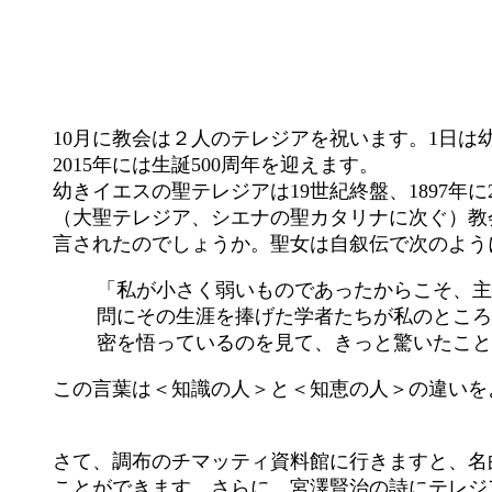
10月に教会は２人のテレジアを祝います。1日は
2015年には生誕500周年を迎えます。
幼きイエスの聖テレジアは19世紀終盤、1897年
（大聖テレジア、シエナの聖カタリナに次ぐ）教
言されたのでしょうか。聖女は自叙伝で次のよう
「私が小さく弱いものであったからこそ、主
問にその生涯を捧げた学者たちが私のところ
密を悟っているのを見て、きっと驚いたこと
この言葉は＜知識の人＞と＜知恵の人＞の違いを
さて、調布のチマッティ資料館に行きますと、名
ことができます。さらに、宮澤賢治の詩にテレジ