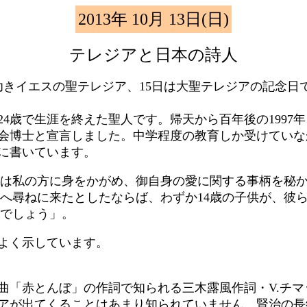
2013年 10月 13日(日)
テレジアと日本の詩人
幼きイエスの聖テレジア、15日は大聖テレジアの記念日で
に24歳で生涯を終えた聖人です。帰天から百年後の199
会博士と宣言しました。中学程度の教育しか受けていな
に書いています。
は私の方に身をかがめ、御自身の愛に関する事柄を秘
へ尋ねに来たとしたならば、わずか14歳の子供が、彼
でしょう」。
よく示しています。
曲「赤とんぼ」の作詞で知られる三木露風作詞・V.チ
アが出てくることはあまり知られていません。賢治の長