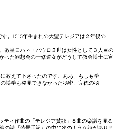
す。1515年生まれの大聖テレジアは２年後の
7年、教皇ヨハネ・パウロ２世は女性として３人目の
かった観想会の一修道女がどうして教会博士に宣
かに教えて下さったのです。ああ、もしも学
らの博学も発見できなかった秘密、完徳の秘
マッティ作曲の「テレジア賛歌」８曲の楽譜を見る
編の詩『装景手記』の中に次のような詩がありま