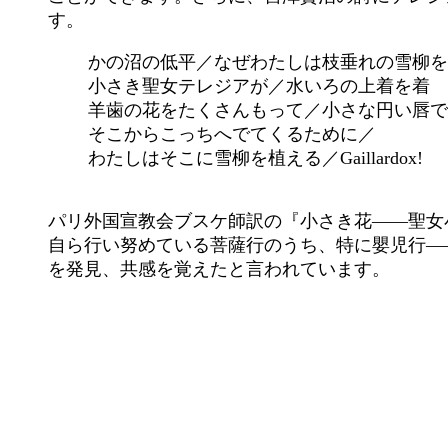
す。
かの沼の低平／なぜわたしは枝垂れの雪柳を
小さき聖女テレジアが／水いろの上着を着
羊歯の花をたくさんもって／小さな円い唇で
そこからこっちへでてくるために／
わたしはそこに雪柳を植える／Gaillardox! Gai
パリ外国宣教会ブスケ師訳の『小さき花――聖女
自ら行い努めている菩薩行のうち、特に嬰児行―
を発見、共感を覚えたと言われています。