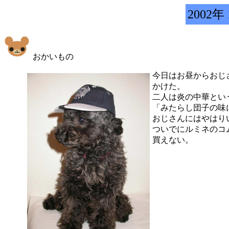
2002年
おかいもの
今日はお昼からおじ
かけた。
二人は炎の中華とい
「みたらし団子の味
おじさんにはやはり
ついでにルミネのコ
買えない。