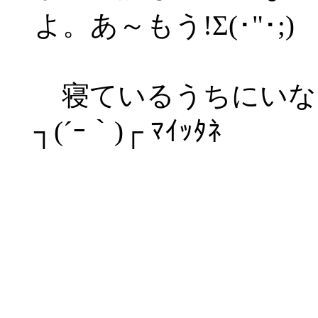
よ。あ～もう!Σ(･"･;)
寝ているうちにいな
┐(´ｰ｀)┌ ﾏｲｯﾀﾈ