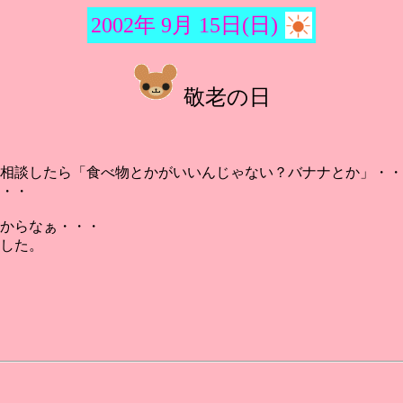
2002年 9月 15日(日)
敬老の日
相談したら「食べ物とかがいいんじゃない？バナナとか」・・
・・
からなぁ・・・
した。