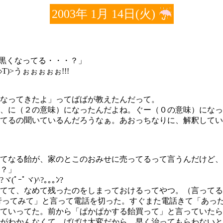
2003年 1月 14日(火)
んか黒くなってる・・・？」
)>うぉぉぉぉぉ!!!
なってきたよ」ってばばが教えたんだって。
、に（２の意味）になったんだよね。ぐー（０の意味）になっ
てるの聞いているんだろうなぁ。あおっちなりに、解釈してい
てなる飴が、家のとこのおみせに売ってるって言うんだけど、
？」
ﾟヾ)^?｡｡｡ﾝ?
てて、なめて残ったのをしまっておけるってやつ。（言ってる
行ってみて」と言って電話を切った。すぐまた電話きて「あっ
ていってた。前から「ぱかぱかする飴買って」と言っていたら
わかんなくて、ばばは大変だから、早く治ってもらわないとこま