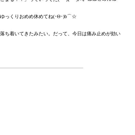
くりおめめ休めてね(･Θ･)b⌒☆
落ち着いてきたみたい。だって、今日は痛み止めが効い