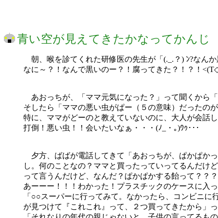
青い空が見えてきたかなってかんじ
朝、喉を診てくれた研修医の先生が「(._.？) ﾝ?な
なに～？！なんで黒いのー？！腐ってきた？！？！<(T◇T
あおっちが、「ママ元気になった？」って聞くから「
そしたら「ママの悪い虫がぱー（５の意味）だったのが
特に、ママがどーのと教えていないのに、大人が会話し
打倒！悪い虫！！会いたいなぁ・・・(ﾉ_・｡)ｳｩ･･･
夕方、ばばが電話してきて「あおっちが、ぱかぱかっ
し。何のことなの？ママと買ったっていってるんだけど
って言うんだけど、なんだ？ぱかぱかする飴って？？？?ヾ(ﾟｰ
あーーー！！！わかった！プラスチックのケースに入っ
「○○スーパーに行ってみて。なかったら、コンビニに
が見つけて『これこれ』って、２つ買ってきたから」っ
「それなりの年代の親じゃないと、子供の言ってるものが