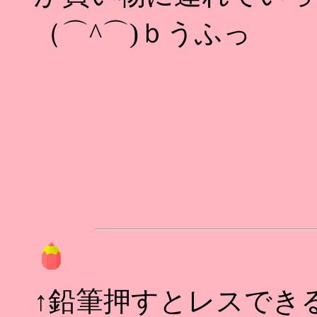
（⌒^⌒)ｂうふっ
↑鉛筆押すとレスできるの