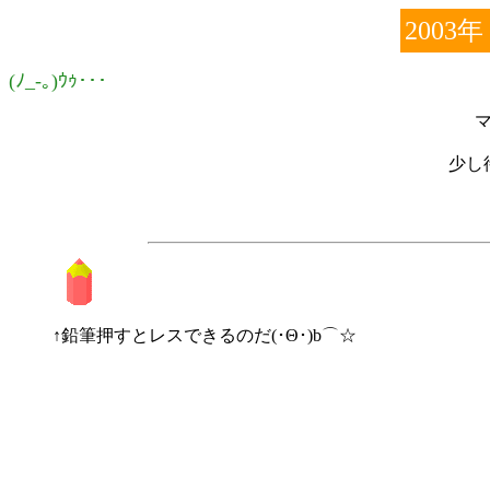
2003年
(ﾉ_-｡)ｳｩ･･･
少し
↑鉛筆押すとレスできるのだ(･Θ･)b⌒☆