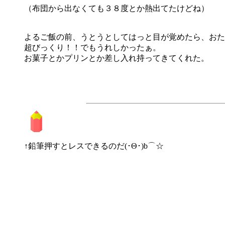
（布団から出なくても３８度とか熱出てたけどね）
よるご飯の前、うとうとしてはっと目が覚めたら、おた
超びっくり！！でもうれしかったぁ。
お菓子とかプリンとか差し入れ持ってきてくれた。
↑鉛筆押すとレスできるのだ(･Θ･)b⌒☆