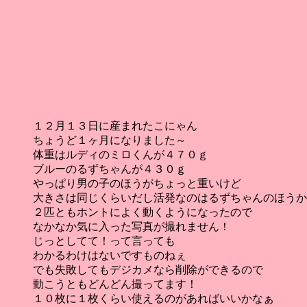
１２月１３日に産まれたこにゃん
ちょうど１ヶ月になりました～
体重はルディのミロくんが４７０ｇ
ブルーのるずちゃんが４３０ｇ
やっぱり男の子のほうがちょっと重いけど
大きさは同じくらいだし活発なのはるずちゃんのほうか
２匹ともホントによく動くようになったので
なかなか気に入った写真が撮れません！
じっとしてて！って言っても
わかるわけはないですものねぇ
でも失敗してもデジカメなら削除ができるので
動こうともどんどん撮ってます！
１０枚に１枚くらい使えるのがあればいいかなぁ