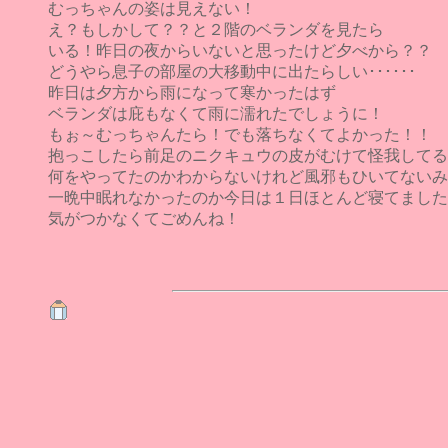
むっちゃんの姿は見えない！
え？もしかして？？と２階のベランダを見たら
いる！昨日の夜からいないと思ったけど夕べから？？
どうやら息子の部屋の大移動中に出たらしい･･････
昨日は夕方から雨になって寒かったはず
ベランダは庇もなくて雨に濡れたでしょうに！
もぉ～むっちゃんたら！でも落ちなくてよかった！！
抱っこしたら前足のニクキュウの皮がむけて怪我してる
何をやってたのかわからないけれど風邪もひいてないみ
一晩中眠れなかったのか今日は１日ほとんど寝てました
気がつかなくてごめんね！