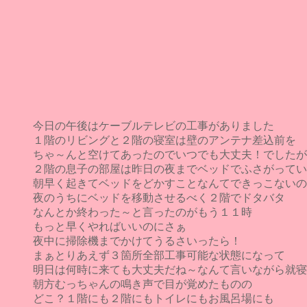
今日の午後はケーブルテレビの工事がありました
１階のリビングと２階の寝室は壁のアンテナ差込前を
ちゃ～んと空けてあったのでいつでも大丈夫！でしたが
２階の息子の部屋は昨日の夜までベッドでふさがってい
朝早く起きてベッドをどかすことなんてできっこないの
夜のうちにベッドを移動させるべく２階でドタバタ
なんとか終わった～と言ったのがもう１１時
もっと早くやればいいのにさぁ
夜中に掃除機までかけてうるさいったら！
まぁとりあえず３箇所全部工事可能な状態になって
明日は何時に来ても大丈夫だね～なんて言いながら就寝
朝方むっちゃんの鳴き声で目が覚めたものの
どこ？１階にも２階にもトイレにもお風呂場にも