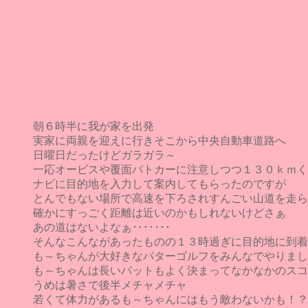
朝６時半に我が家を出発
実家に両親を迎えに行きそこから中央自動車道路へ
日曜日だったけどガラガラ～
一応オービスや覆面パトカーに注意しつつ１３０ｋｍく
ナビに目的地を入力して案内してもらったのですが
とんでもない場所で高速を下ろされすんごい山道を走ら
確かにすっごく距離は近いのかもしれないけどさぁ
あの道はないよなぁ･･･････
そんなこんながあったものの１３時過ぎに目的地に到着
も～ちゃんが大好きなパターゴルフをみんなでやりまし
も～ちゃんは長いパットもよく決まってなかなかのスコ
うめは暑さで後半メチャメチャ
若くて体力があるも～ちゃんにはもう敵わないかも！？