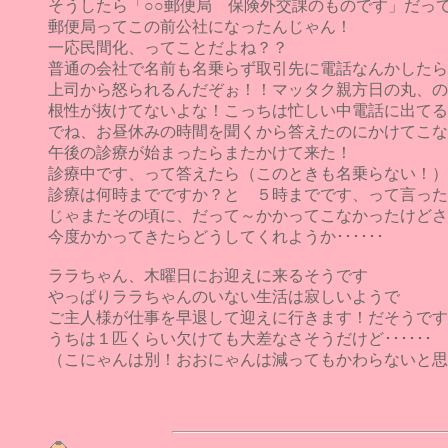
そうしたら「○○郵便局 保険外交課のものです」だっ
郵便局ってこの前公社になったんじゃん！
一応民間化、ってことだよね？？
普通の会社で名前も名乗らず取引先に電話なんかしたら
上司から怒られるんだぞぉ！！マッタク親方日の丸、の
根性が抜けてないよな！こっちは忙しい中電話に出てる
でね、お昼休みの時間を聞くから答えたのにかけてこない･
午後の診療が始まったらまたかけて来た！
診療中です、って答えたら（このときも名乗らない！）
診療は何時までですか？と ５時までです、って言った
じゃまたその頃に、だって～かかってこなかったけどさ
今度かかってきたらどうしてくれようか･･････
ララちゃん、木曜日にお迎えに来るそうです
やっぱりララちゃんのいない生活は寂しいようで
ご主人様が仕事を早退して迎えに行きます！だそうです
うちは１匹くらい欠けても大差なさそうだけど･･････
（こにゃんは別！おおにゃんは減ってもかわらないと思わ