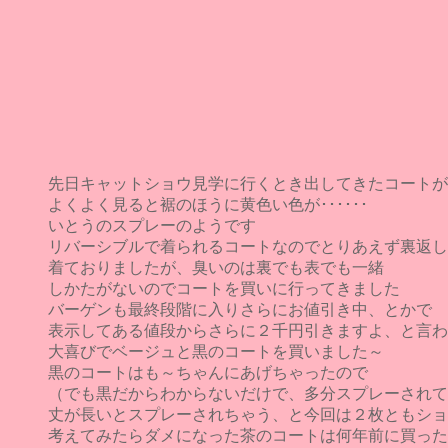
先日キャットショウ見学に行くとき出してきたコートが
よくよく見ると裾のほうに黄色い色が･･････
いとうのスプレーのようです
リバーシブルで着られるコートなのでとりあえず裏返し
着ておりましたが、臭いのは裏でも表でも一緒
しかたがないのでコートを買いに行ってきました
バーゲンも最終段階に入りさらにお値引き中、とかで
表示してある値段からさらに２千円引きますよ、と言わ
大喜びでベージュと黒のコートを買いました～
黒のコートはも～ちゃんにあげちゃったので
（でも黒だからわからないだけで、多分スプレーされて
丈が長いとスプレーされちゃう、と今回は２枚ともショ
考えてみたらダメになった茶のコートは何年前に買った