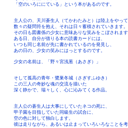
「空のいろににている」という本があるのです。
主人公の、天川蒼生人（てかわたみと）は陸上をやって
数々の疑問符を抱え、それは日々蓄積されていきます。
その日も図書係の少女に意味ありな笑みをこぼされます
ある日、自分が借りる本の読書カードには、
いつも同じ名前が先に書かれているのを発見し、
あの日の、少女の笑みにはっとするのです。
少女の名前は、「野々宮浅葱（あさぎ）」
そして孤高の青年・鷺巣冬城（さぎすふゆき）
この三人の奇妙な魂の交流を描いた
深く静かで、瑞々しく、心に沁みてくる作品。
主人公の蒼生人は大事にしていたネコの死に、
甲子園を目指していた同級生の試合に、
空の色に対して独白します。
彼は走りながら、あるいは止まっていろいろなことを考