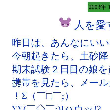
2003年 
人を愛
昨日は、あんなにいい
今朝起きたら、土砂降
期末試験２日目の娘を
携帯を見たら、メール
！Σ（￣□￣;）
ΣΣ(￣◇￣;)!ハウッ!?