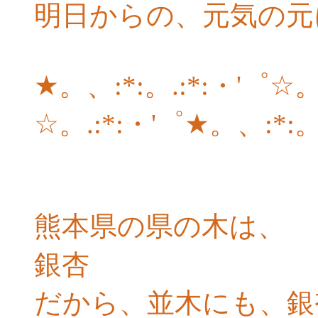
明日からの、元気の元
★。、:*:。.:*:・'゜☆。
☆。.:*:・'゜★。、:*:。
熊本県の県の木は、
銀杏
だから、並木にも、銀