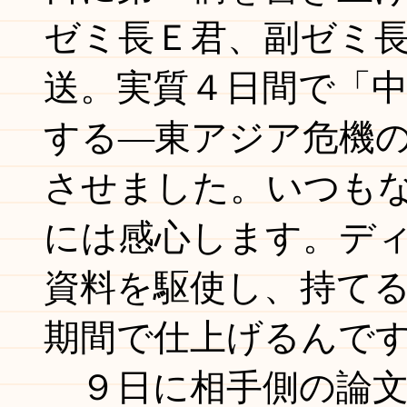
ゼミ長Ｅ君、副ゼミ
送。実質４日間で「
する―東アジア危機
させました。いつも
には感心します。デ
資料を駆使し、持て
期間で仕上げるんで
９日に相手側の論文