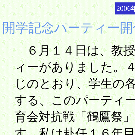
2006
開学記念パーティー開
６月１４日は、教授
ィーがありました。
じのとおり、学生の
する、このパーティ
育会対抗戦「鶴鷹祭
す。私は赴任１６年