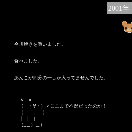
2001年
今川焼きを買いました。
食べました。
あんこが四分の一しか入ってませんでした。
∧＿∧
（ ・∀・）＜ここまで不況だったのか！
（ ）
｜ ｜ |
（_＿）＿）