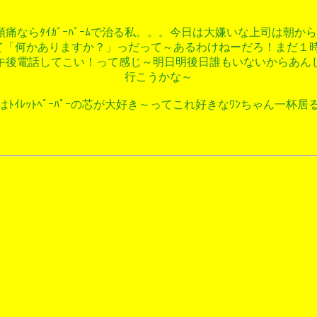
痛ならﾀｲｶﾞｰﾊﾞｰﾑで治る私。。。今日は大嫌いな上司は朝から居
きて「何かありますか？」っだって～あるわけねーだろ！まだ１
午後電話してこい！って感じ～明日明後日誰もいないからあん
行こうかな～
はﾄｲﾚｯﾄﾍﾟｰﾊﾟｰの芯が大好き～ってこれ好きなﾜﾝちゃん一杯居