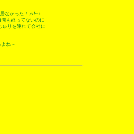
なかった！ﾗｯｷｰ♪
時間も経ってないのに！
じゅりを連れて会社に
るよね～