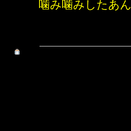
噛み噛みしたあ