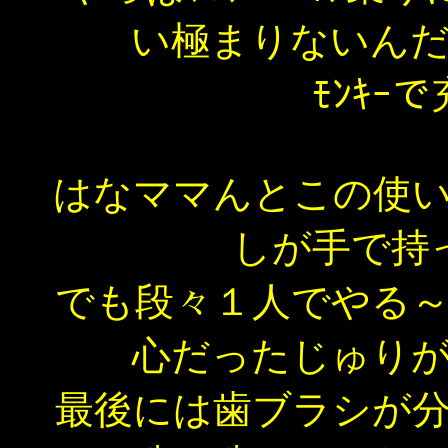
い極まりないん
ﾓﾝｷｰで
はなママんとこの使
しが手で持
でも段々１人でやる
心だったじゅり
最後には歯ブラシが