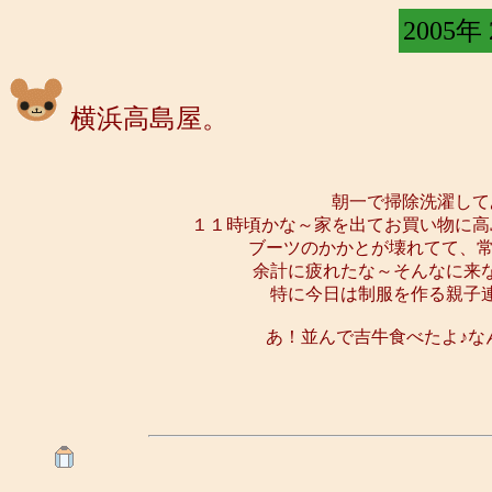
2005年
横浜高島屋。
朝一で掃除洗濯して
１１時頃かな～家を出てお買い物に高
ブーツのかかとが壊れてて、
余計に疲れたな～そんなに来な
特に今日は制服を作る親子連
あ！並んで吉牛食べたよ♪な