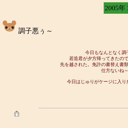
2005年
調子悪ぅ～
今日もなんとなく調
若造君が夕方帰ってきたの
先を越された。免許の書替え書
仕方ないね
今日はじゅりがケージに入り