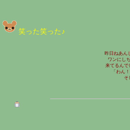
笑った笑った♪
昨日ねあん
ワンにし
来てるんで
「わん！
そ