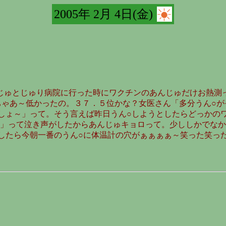
2005年 2月 4日(金)
じゅとじゅり病院に行った時にワクチンのあんじゅだけお熱測
ちゃあ～低かったの。３７．５位かな？女医さん「多分うん○が
しょ～」って。そう言えば昨日うん○しようとしたらどっかの
」って泣き声がしたからあんじゅキョロって。少ししかでなか
したら今朝一番のうん○に体温計の穴がぁぁぁぁ～笑った笑っ