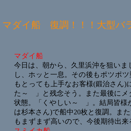
マダイ船 復調！！！大型バ
マダイ船
今日は、朝から、久里浜沖を狙いま
し、ホッと一息。その後もポツポツ
もとっても上手なお客様(鍛治さん
た～ 」と残念そう。また最後にメ
状態。「くやしい～ 」。結局皆様が
は杉本さん)で船中20枚と復調。
もまずまず高いので、今後期待出来
スミイカ船