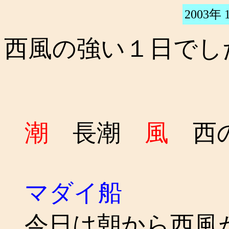
2003年 
西風の強い１日でし
潮
長潮
風
西
マダイ船
今日は朝から西風