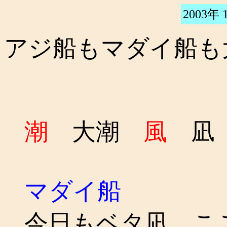
2003年 
アジ船もマダイ船も
潮
大潮
風
マダイ船
今日もベタ凪。こ