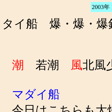
2003年
タイ船 爆・爆・爆
潮
若潮
風
北風
マダイ船
今日はこちらも大