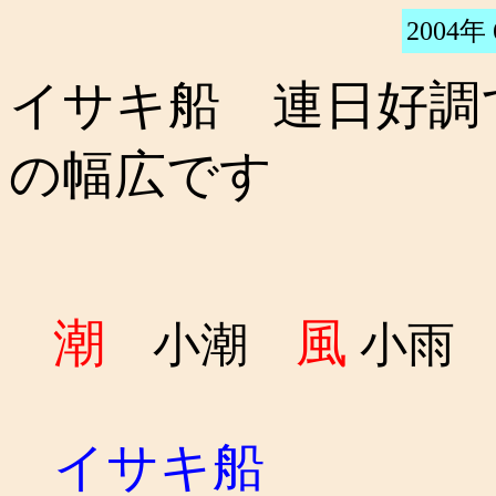
2004年
イサキ船 連日好調
の幅広です
潮
風
小潮
小
イサキ船