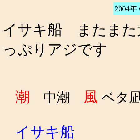
2004年
イサキ船 またまた
っぷりアジです
潮
風
中潮
ベタ
イサキ船