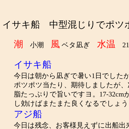
イサキ船 中型混じりでポ
潮
風
水温
小潮
ベタ凪ぎ
21
イサキ船
今日は朝から凪ぎで暑い1日でした
ポツポツ当たり、期待しましたが、
脂たっぷりで旨いですヨ。17-32c
し効けばまたまた良くなるでしょう
アジ船
今日は残念、お客様見えずに出船出