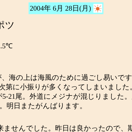
2004年 6月 28日(月)
ツポツ
.5℃
が、海の上は海風のために過ごし易いで
次第に小振りが多くなってしまいました
mが5-21尾。外道にメジナが混じりまし
。明日またがんばります。
来ませんでした。昨日は良かったので、