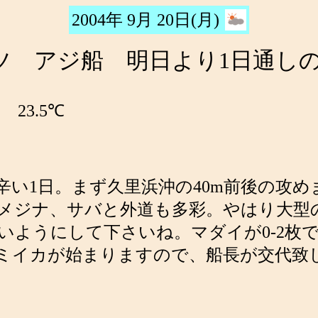
2004年 9月 20日(月)
ツ アジ船 明日より1日通し
温
23.5℃
辛い1日。まず久里浜沖の40m前後の攻
メジナ、サバと外道も多彩。やはり大型
ようにして下さいね。マダイが0-2枚で
りスミイカが始まりますので、船長が交代