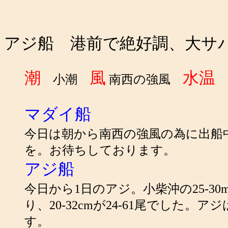
アジ船 港前で絶好調、大サ
潮
風
水温
小潮
南西の強風
2
マダイ船
今日は朝から南西の強風の為に出船
を。お待ちしております。
アジ船
今日から1日のアジ。小柴沖の25-
り、20-32cmが24-61尾でし
す。