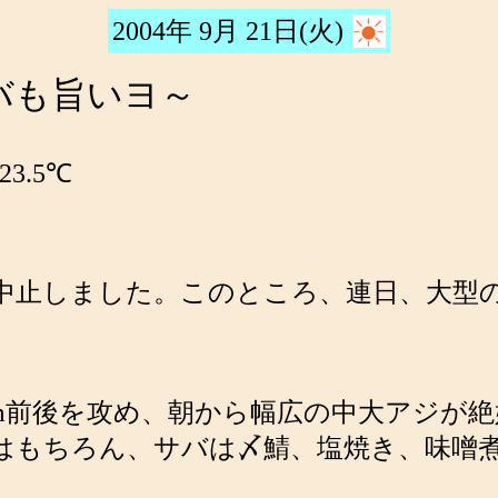
2004年 9月 21日(火)
バも旨いヨ～
3.5℃
中止しました。このところ、連日、大型
30m前後を攻め、朝から幅広の中大アジが
た。アジはもちろん、サバは〆鯖、塩焼き、