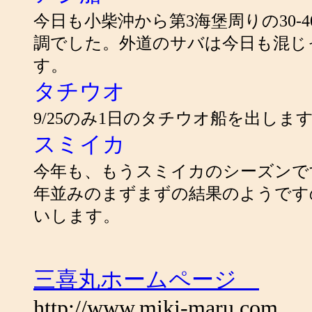
今日も小柴沖から第3海堡周りの30-4
調でした。外道のサバは今日も混じ
す。
タチウオ
9/25のみ1日のタチウオ船を出し
スミイカ
今年も、もうスミイカのシーズンで
年並みのまずまずの結果のようです
いします。
三喜丸ホームページ
http://www.miki-maru.com