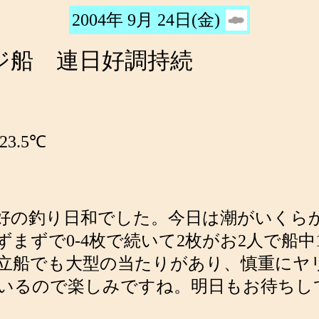
2004年 9月 24日(金)
ジ船 連日好調持続
3.5℃
好の釣り日和でした。今日は潮がいくら
まずで0-4枚で続いて2枚がお2人で船中
立船でも大型の当たりがあり、慎重にヤ
いるので楽しみですね。明日もお待ちし