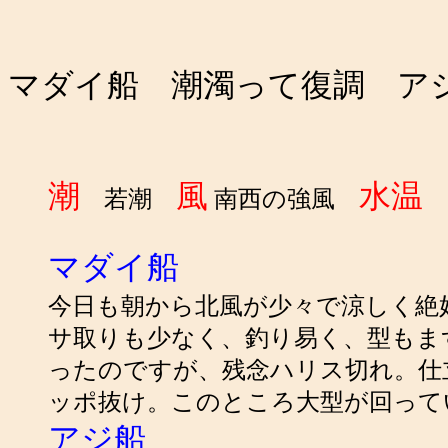
マダイ船 潮濁って復調 ア
潮
風
水温
若潮
南西の強風
2
マダイ船
今日も朝から北風が少々で涼しく絶
サ取りも少なく、釣り易く、型もまず
ったのですが、残念ハリス切れ。仕
ッポ抜け。このところ大型が回って
アジ船