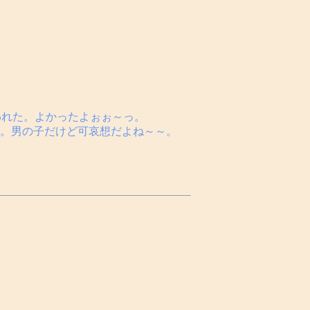
われた。よかったよぉぉ～っ。
。男の子だけど可哀想だよね～～。