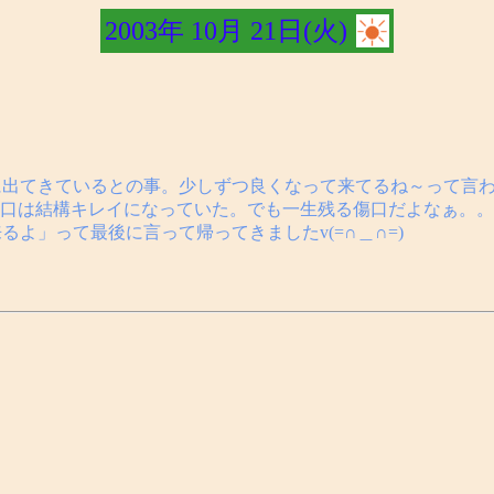
2003年 10月 21日(火)
調に出てきているとの事。少しずつ良くなって来てるね～って言
口は結構キレイになっていた。でも一生残る傷口だよなぁ。。
るよ」って最後に言って帰ってきましたv(=∩＿∩=)